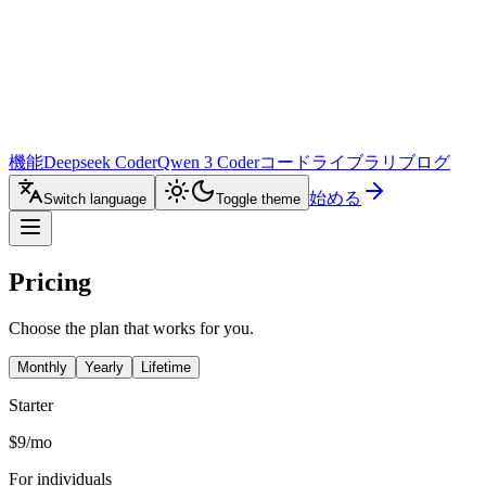
機能
Deepseek Coder
Qwen 3 Coder
コードライブラリ
ブログ
始める
Switch language
Toggle theme
Pricing
Choose the plan that works for you.
Monthly
Yearly
Lifetime
Starter
$9
/
mo
For individuals