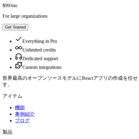
$99
/
mo
For large organizations
Get Started
Everything in Pro
Unlimited credits
Dedicated support
Custom integrations
世界最高のオープンソースモデルにReactアプリの作成を任せ
す。
アイテム
機能
事例紹介
ブログ
製品