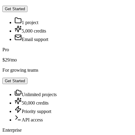
Get Started
1 project
5,000 credits
Email support
Pro
$29
/
mo
For growing teams
Get Started
Unlimited projects
50,000 credits
Priority support
API access
Enterprise