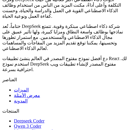
التكلفة وأعلى أداءً، مكنت المزيد من الناس من استخدام وظائف
الذكاء الاصطناعي القوية في العمل والدراسة والحياة، وحسنت
كفاءة العمل ونوعية الحياة.
ختاماً، تُعد DeepSeek شركة ذكاء اصطناعي مبتكرة وقوية. تتمتع
نماذجها بوظائف واسعة النطاق ومزايا كبيرة، ولها تأثير عميق على
مجال الذكاء الاصطناعي والمستخدمين. مع استمرار تطورها
وتحسينها، يمكننا توقع تقديم المزيد من المفاجآت والمساهمات
لعالم الذكاء الاصطناعي.
دع أفضل نموذج مفتوح المصدر في العالم ينشئ تطبيقات React لك.
استخدم نموذج DeepSeek مفتوح المصدر لإنشاء تطبيقات ويب
احترافية بسرعة.
العناصر
الميزات
معرض الأمثلة
المدونة
المنتجات
Deepseek Coder
Qwen 3 Coder