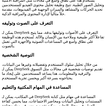
يُستخدم هذا على نطاق واسع في مجالات مثل المراقبة الأمنية
وتحليل الصور الطبية. تتيح وظيفة تحليل محتوى الفيديو للمستخدمين
تحديد الحركات والمشاهد والميزات الوجهية في الفيديوهات، مقدمة
حلاً مثالياً لإدارة المحتوى والمراقبة الذكية.
التعرف على الصوت وتوليفه
يمكن لـ DeepSeek التعرف على الأصوات وتوليفها بدقة، مما يتيح
تفاعلاً أكثر طبيعية وملاءمة بين الإنسان والآلة. تُستخدم هذه الوظيفة
على نطاق واسع في المساعدات الصوتية والأجهزة التي تعمل
بالصوت.
التوصية الشخصية
من خلال تحليل سلوك المستخدم وتفضيلاته وغيرها من البيانات،
يمكن لـ DeepSeek تقديم توصيات شخصية في مجالات مثل التسوق
والترفيه والمعلومات. هذا يساعد المستخدمين على إيجاد ما
يحتاجونه بسرعة أكبر ويحسن تجربة المستخدم.
المساعدة في المهام المكتبية والتعليم
في المكاتب، يمكن لـ DeepSeek المساعدة في مهام مثل كتابة
المستندات وتحليل البيانات ومحاضر الاجتماعات، مما يحسن كفاءة
العمل. في مجال التعليم، يمكنه تقديم دروس في مواد مختلفة