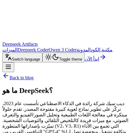
Deepseek Artifacts
مكتبة الكود
المدونة
Qwen 3 Coder
Deepseek Coder
الميزات
ابدأ الآن
Switch language
Toggle theme
Back to blog
ما هو DeepSeek؟
ديب سيك شركة رائدة في الذكاء الاصطناعي تأسست عام 2023،
تركّز على تطوير نماذج لغوية كبيرة مفتوحة المصدر. تقدم حلولاً
مبتكرة في معالجة اللغات الطبيعية وتحليل الصور/الفيديو والتعرف
الصوتي، مع ميزات فريدة كالتلخيص التلقائي والتوصيات الشخصية.
تميّزت بإصداراتها المتطورة (V2، V3، R1) التي تجمع بين الأداء
التنافسي القريب من "GPT-4" وتكلفة تشغيل منخفضة تصل لـ1%