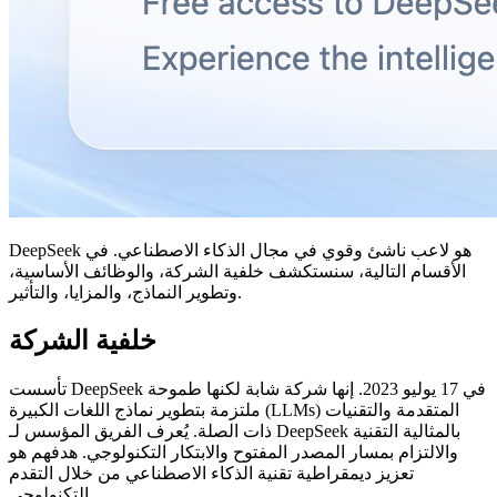
DeepSeek هو لاعب ناشئ وقوي في مجال الذكاء الاصطناعي. في
الأقسام التالية، سنستكشف خلفية الشركة، والوظائف الأساسية،
وتطوير النماذج، والمزايا، والتأثير.
خلفية الشركة
تأسست DeepSeek في 17 يوليو 2023. إنها شركة شابة لكنها طموحة
ملتزمة بتطوير نماذج اللغات الكبيرة (LLMs) المتقدمة والتقنيات
ذات الصلة. يُعرف الفريق المؤسس لـ DeepSeek بالمثالية التقنية
والالتزام بمسار المصدر المفتوح والابتكار التكنولوجي. هدفهم هو
تعزيز ديمقراطية تقنية الذكاء الاصطناعي من خلال التقدم
التكنولوجي.