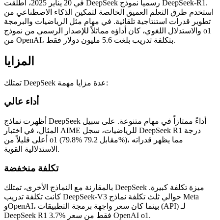
في 20 يناير 2025، أطلقت DeepSeek رسمياً نموذج DeepSeek-R1.
استخدم طرق التعلم العميق الخالصة لتمكين الذكاء الاصطناعي من
تطوير قدرات استنتاجية تلقائية. في مهام مثل الرياضيات والبرمجة
والاستدلال اللغوي، كان أداؤه مماثلاً للإصدار الرسمي من نموذج o1
من OpenAI، بتكلفة تدريب بلغت 5.6 مليون دولار فقط.
المزايا
تمتلك DeepSeek عدة مزايا مهمة:
أداء عالي
أظهرت نماذج DeepSeek أداءً ممتازاً في مهام متنوعة. على سبيل
المثال، في اختبار AIME للرياضيات، سجل DeepSeek R1 درجة
أعلى قليلاً من o1 (79.8% مقابل 79.2%)، مما يظهر قدراته
الاستدلالية القوية.
تكلفة منخفضة
بالمقارنة مع النماذج الأخرى، تمتلك DeepSeek ميزة تكلفة كبيرة.
كانت تكلفة تدريب DeepSeek-V3 حوالي ثلث تكلفة نماذج Meta
وOpenAI، بينما كان سعر واجهة برمجة التطبيقات (API) لـ
DeepSeek R1 3.7% فقط من سعر OpenAI o1.