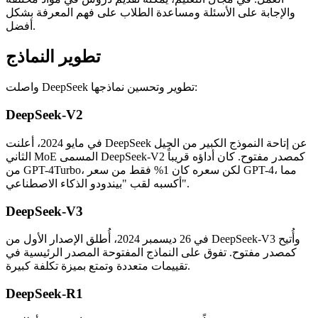
والإجابة على الأسئلة ومساعدة الطلاب على فهم المعرفة بشكل
أفضل.
تطوير النماذج
واصلت DeepSeek تطوير وتحسين نماذجها:
DeepSeek-V2
في مايو 2024، أعلنت DeepSeek عن إتاحة النموذج الكبير من الجيل
الثاني MoE المسمى DeepSeek-V2 كمصدر مفتوح. كان أداؤه قريباً
من GPT-4Turbo، لكن سعره كان 1% فقط من سعر GPT-4، مما
أكسبه لقب "بيندودو الذكاء الاصطناعي".
DeepSeek-V3
في 26 ديسمبر 2024، أُطلق الإصدار الأول من DeepSeek-V3 وأُتيح
كمصدر مفتوح. تفوق على النماذج المفتوحة المصدر الرئيسية في
تقييمات متعددة وتمتع بميزة تكلفة كبيرة.
DeepSeek-R1